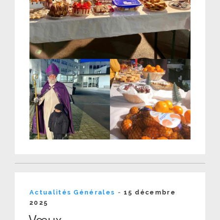
Publié
Actualités Générales
-
15 décembre
le
2025
Vœux