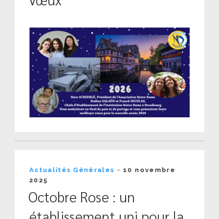
Publié
Actualités Générales
-
10 novembre
le
2025
Octobre Rose : un
établissement uni pour la