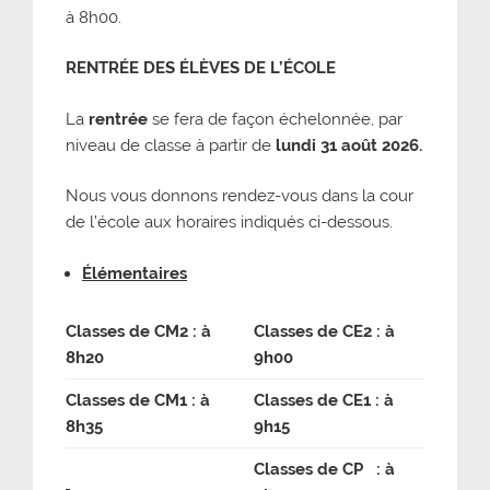
à 8h00.
RENTR
É
E DES
É
LÈVES DE L’
É
COLE
La
rentrée
se fera de façon échelonnée, par
niveau de classe à partir de
lundi 31 août 2026.
Nous vous donnons rendez-vous dans la cour
de l’école aux horaires indiqués ci-dessous.
Élémentaires
Classes de CM2 : à
Classes de CE2 : à
8h20
9h00
Classes de CM1 : à
Classes de CE1 : à
8h35
9h15
Classes de CP : à