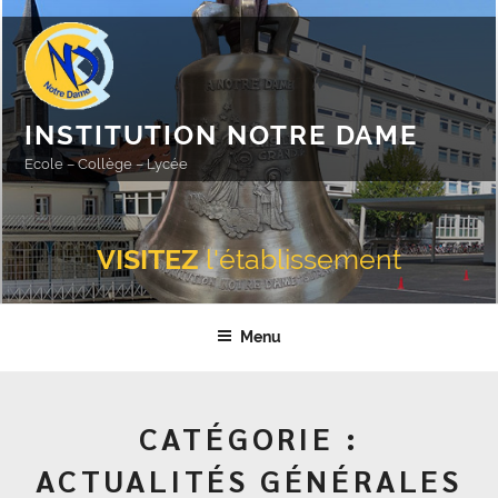
Aller
au
contenu
principal
INSTITUTION NOTRE DAME
Ecole – Collège – Lycée
VISITEZ
l'établissement
Menu
CATÉGORIE :
ACTUALITÉS GÉNÉRALES