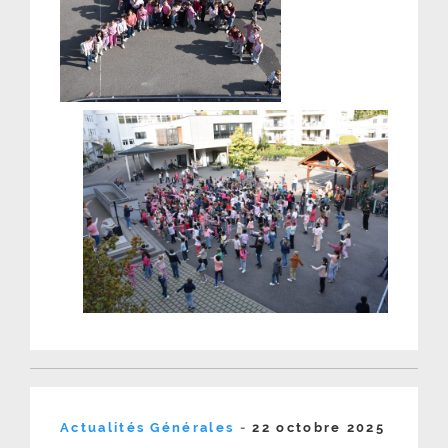
prévention
et
la
solidarité »
Publié
Actualités Générales
-
22 octobre 2025
le