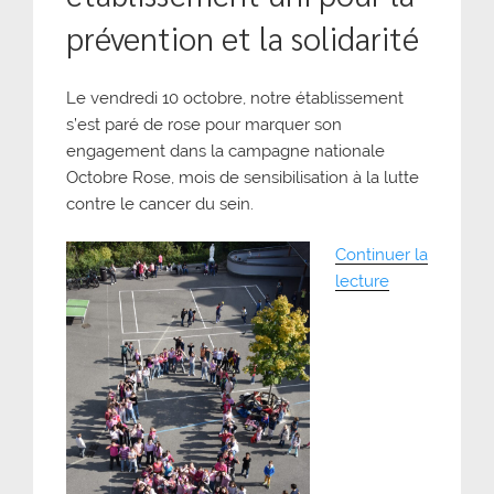
prévention et la solidarité
Le vendredi 10 octobre, notre établissement
s’est paré de rose pour marquer son
engagement dans la campagne nationale
Octobre Rose, mois de sensibilisation à la lutte
contre le cancer du sein.
Continuer la
de
lecture
« Octobre
Rose
:
un
établissemen
uni
pour
la