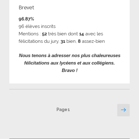
Brevet
96.87%
96 élèves inscrits
Mentions :
52
très bien dont
14
avec les
félicitations du jury,
31
bien,
8
assez-bien
Nous tenons à adresser nos plus chaleureuses
félicitations aux lycéens et aux collégiens.
Bravo !
Pagination
Page
Page
1
suiv
des
publications