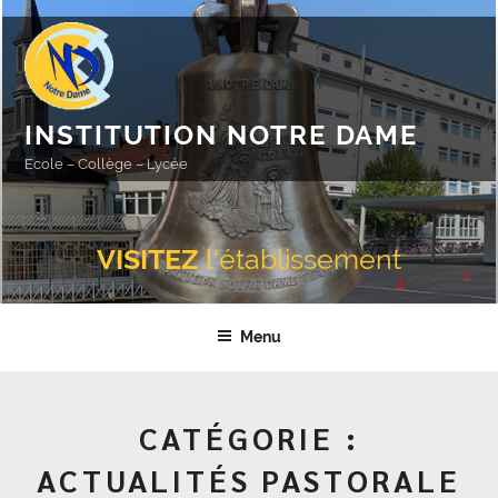
Aller
au
contenu
principal
INSTITUTION NOTRE DAME
Ecole – Collège – Lycée
VISITEZ
l'établissement
Menu
CATÉGORIE :
ACTUALITÉS PASTORALE