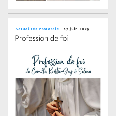
Publié
Actualités Pastorale
-
17 juin 2025
le
Profession de foi