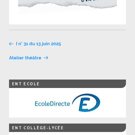
Navigation
I n° 31 du 13 juin 2025
de
Atelier théâtre
l’article
ENT ECOLE
ENT COLLÈGE-LYCÉE