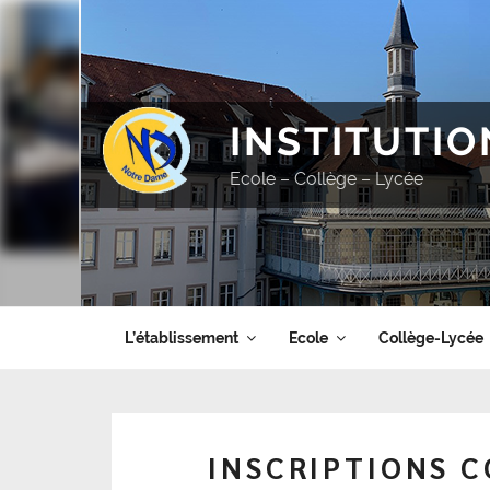
Aller
au
contenu
principal
INSTITUTI
Ecole – Collège – Lycée
L’établissement
Ecole
Collège-Lycée
INSCRIPTIONS 