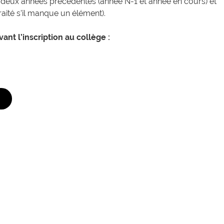
s deux années précédentes (année N-1 et année en cours) et
raité s’il manque un élément).
ant l’inscription au collège :