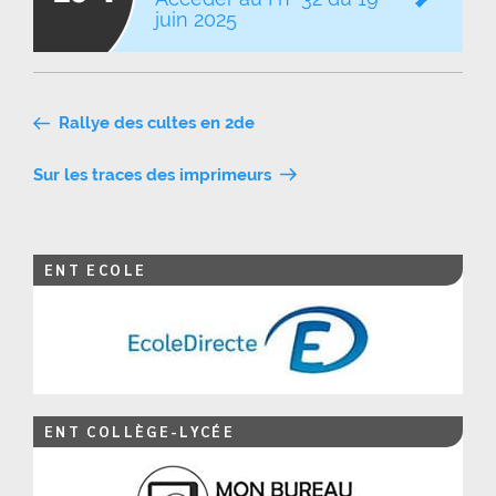
juin 2025
Navigation
Rallye des cultes en 2de
de
Sur les traces des imprimeurs
l’article
ENT ECOLE
ENT COLLÈGE-LYCÉE