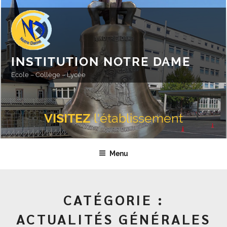
Aller
au
contenu
principal
INSTITUTION NOTRE DAME
Ecole – Collège – Lycée
VISITEZ
l'établissement
Menu
CATÉGORIE :
ACTUALITÉS GÉNÉRALES