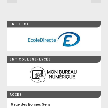
précédente
suiv
des
publications
ENT ECOLE
ENT COLLÈGE-LYCÉE
ACCÈS
6 rue des Bonnes Gens