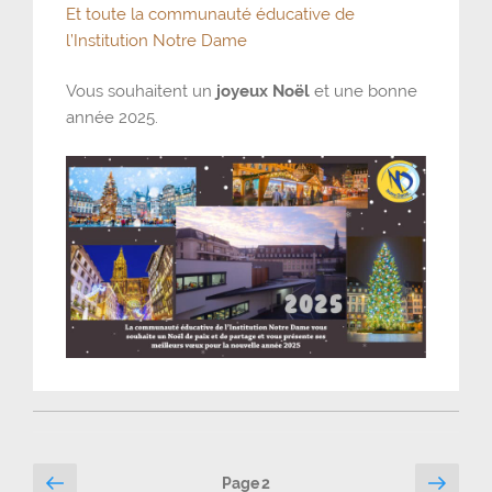
Et toute la communauté éducative de
l’Institution Notre Dame
Vous souhaitent un
joyeux Noël
et une bonne
année 2025.
Pagination
Page
Page
Page
2