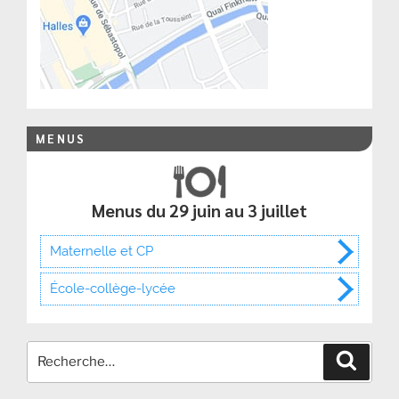
MENUS
Menus du 29 juin au 3 juillet
Maternelle et CP
École-collège-lycée
Recher