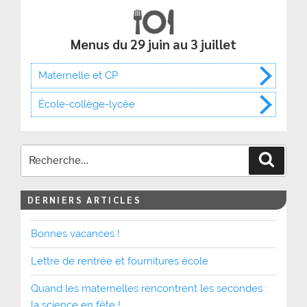
Menus du 29 juin au 3 juillet
Maternelle et CP
École-collège-lycée
Recher
DERNIERS ARTICLES
Bonnes vacances !
Lettre de rentrée et fournitures école
Quand les maternelles rencontrent les secondes :
la science en fête !