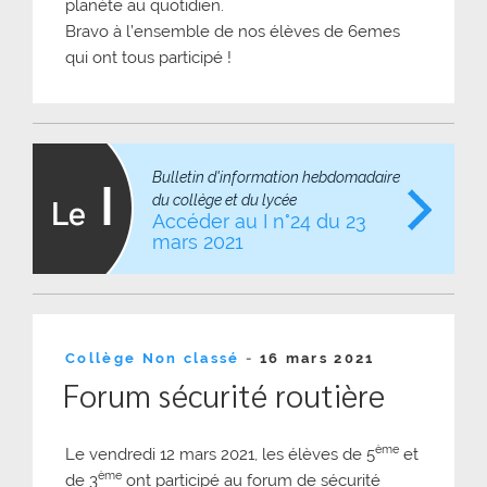
planète au quotidien.
Bravo à l’ensemble de nos élèves de 6emes
qui ont tous participé !
Bulletin d'information hebdomadaire
du collège et du lycée
Accéder au I n°24 du 23
mars 2021
Publié
Collège
Non classé
-
16 mars 2021
le
Forum sécurité routière
ème
Le vendredi 12 mars 2021, les élèves de 5
et
ème
de 3
ont participé au forum de sécurité