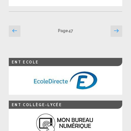
Pagination
Page
Page
Page
47
précédente
suiv
des
publications
ENT ECOLE
ENT COLLÈGE-LYCÉE