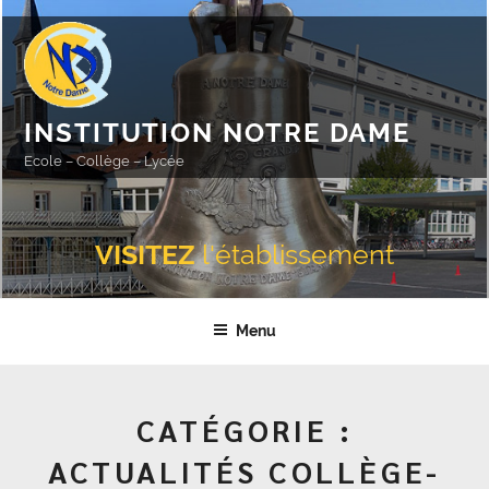
Aller
au
contenu
principal
INSTITUTION NOTRE DAME
Ecole – Collège – Lycée
VISITEZ
l'établissement
Menu
CATÉGORIE :
ACTUALITÉS COLLÈGE-