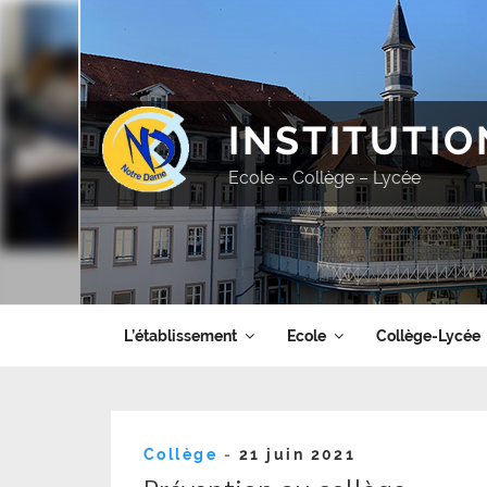
Aller
au
contenu
principal
INSTITUTI
Ecole – Collège – Lycée
L’établissement
Ecole
Collège-Lycée
Publié
Collège
-
21 juin 2021
le