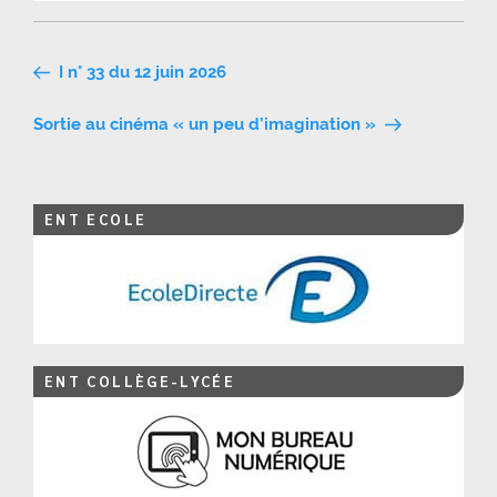
Navigation
I n° 33 du 12 juin 2026
de
Sortie au cinéma « un peu d’imagination »
l’article
ENT ECOLE
ENT COLLÈGE-LYCÉE