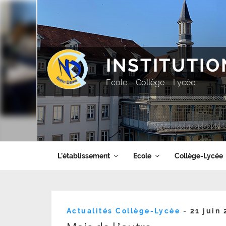
Aller
au
contenu
principal
INSTITUTI
Ecole – Collège – Lycée
L’établissement
Ecole
Collège-Lycée
Publié
Actualités Collège-Lycée
-
21 juin
le