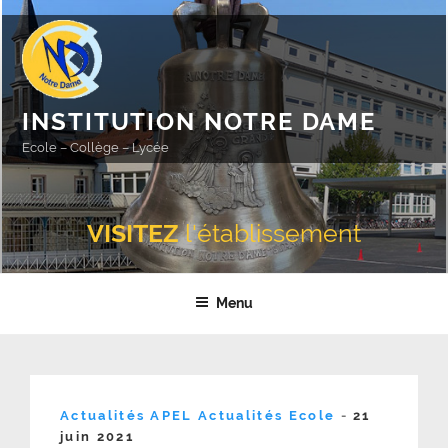
Aller
au
contenu
principal
INSTITUTION NOTRE DAME
Ecole – Collège – Lycée
VISITEZ
l'établissement
Menu
Publié
Actualités APEL
Actualités Ecole
-
21
le
juin 2021