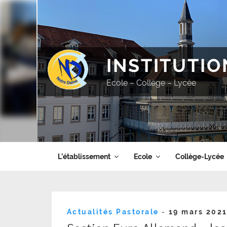
Aller
au
contenu
principal
INSTITUTI
Ecole – Collège – Lycée
L’établissement
Ecole
Collège-Lycée
Publié
Actualités Pastorale
-
19 mars 202
le