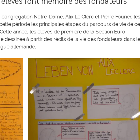
 élèves font mémoire des fondateurs
a congrégation Notre-Dame, Alix Le Clerc et Pierre Fourier, le
ette période les principales étapes du parcours de vie de c
. Cette année, les élèves de première de la Section Euro
 dessinée à partir des récits de la vie des fondateurs dans l
angue allemande.