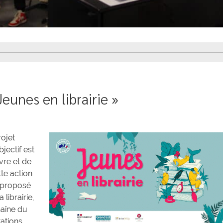
Jeunes en librairie »
rojet
bjectif est
vre et de
tte action
a proposé
librairie,
haîne du
tations