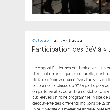
Publié
Collège
-
25 avril 2022
le
Participation des 3eV à « 
Le dispositif « Jeunes en librairie » est un p
d’éducation artistique et culturelle, dont l’o
de faire découvrir aux élèves l’univers du li
e
la librairie. La classe de 3
J a participé à ce
en partenariat avec la librairie Kléber, qui 
aux élèves un riche programme : visite de la 
découverte des différents maillons de la c
livre, diversité du métier de libraire, présen