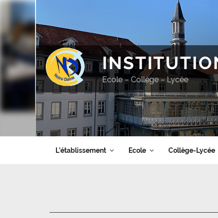
Aller
au
contenu
principal
INSTITUTI
Ecole – Collège – Lycée
L’établissement
Ecole
Collège-Lycée