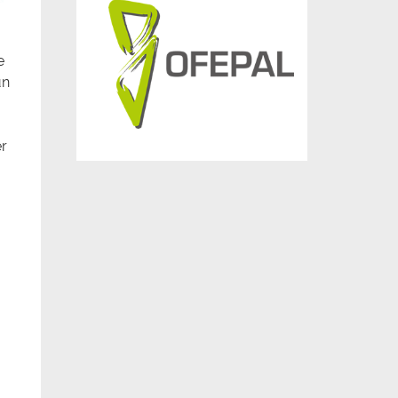
e
un
er