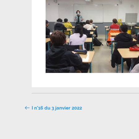
Navigation
I n°16 du 3 janvier 2022
de
l’article