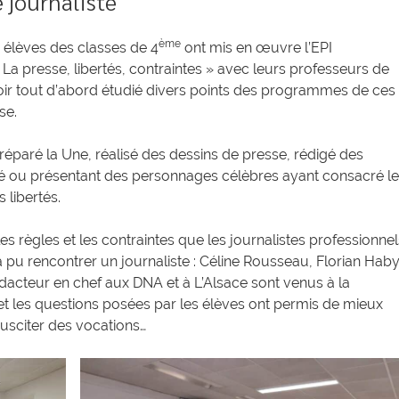
 journaliste
ème
 élèves des classes de 4
ont mis en œuvre l’EPI
 La presse, libertés, contraintes » avec leurs professeurs de
voir tout d’abord étudié divers points des programmes de ces
se.
préparé la Une, réalisé des dessins de presse, rédigé des
berté ou présentant des personnages célèbres ayant consacré l
 libertés.
es règles et les contraintes que les journalistes professionnel
a pu rencontrer un journaliste : Céline Rousseau, Florian Haby
édacteur en chef aux DNA et à L’Alsace sont venus à la
et les questions posées par les élèves ont permis de mieux
susciter des vocations…