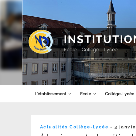
Aller
au
contenu
principal
INSTITUTI
Ecole – Collège – Lycée
L’établissement
Ecole
Collège-Lycée
Publié
Actualités Collège-Lycée
-
3 janvi
le