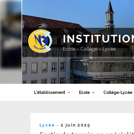
Aller
au
contenu
principal
INSTITUTI
Ecole – Collège – Lycée
L’établissement
Ecole
Collège-Lycée
Publié
Lycée
-
2 juin 2025
le