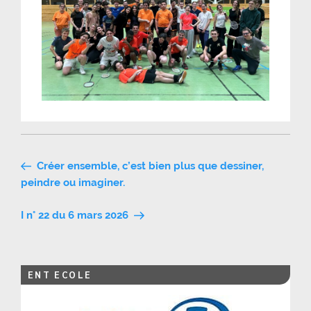
Navigation
Créer ensemble, c’est bien plus que dessiner,
de
peindre ou imaginer.
l’article
I n° 22 du 6 mars 2026
ENT ECOLE