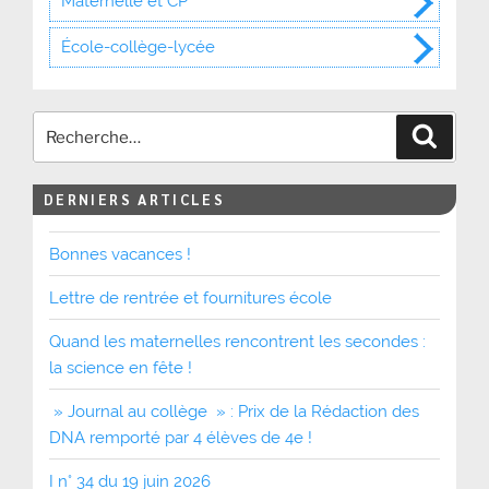
Maternelle et CP
École-collège-lycée
Recher
DERNIERS ARTICLES
Bonnes vacances !
Lettre de rentrée et fournitures école
Quand les maternelles rencontrent les secondes :
la science en fête !
» Journal au collège » : Prix de la Rédaction des
DNA remporté par 4 élèves de 4e !
I n° 34 du 19 juin 2026