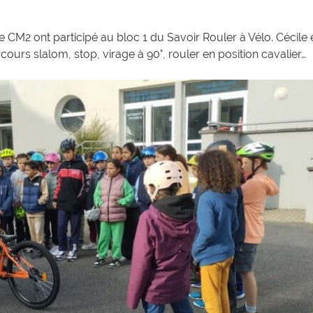
 CM2 ont participé au bloc 1 du Savoir Rouler à Vélo. Cécile 
ours slalom, stop, virage à 90°, rouler en position cavalier…