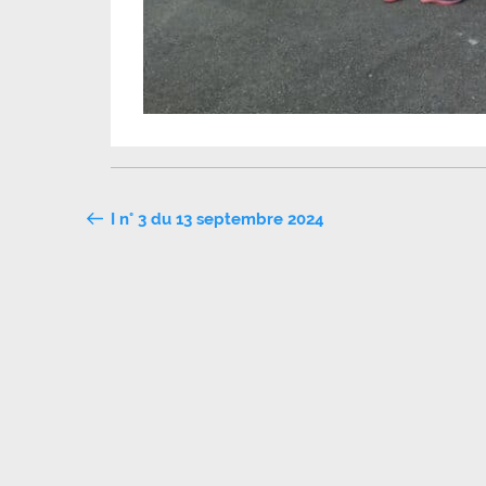
Navigation
I n° 3 du 13 septembre 2024
de
l’article