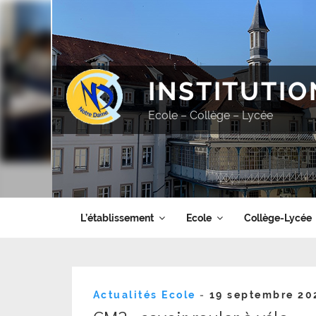
Aller
au
contenu
principal
INSTITUTI
Ecole – Collège – Lycée
L’établissement
Ecole
Collège-Lycée
Publié
Actualités Ecole
-
19 septembre 20
le