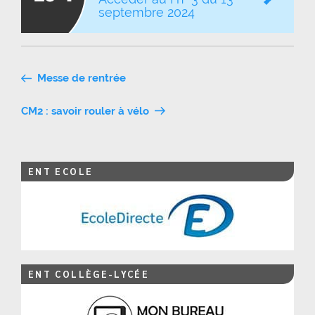
septembre 2024
Navigation
Messe de rentrée
de
CM2 : savoir rouler à vélo
l’article
ENT ECOLE
ENT COLLÈGE-LYCÉE