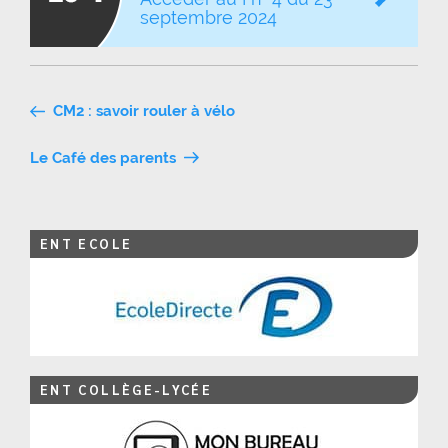
septembre 2024
Navigation
CM2 : savoir rouler à vélo
de
Le Café des parents
l’article
ENT ECOLE
ENT COLLÈGE-LYCÉE