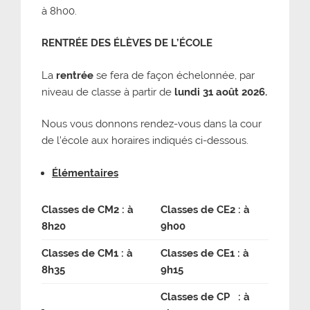
à 8h00.
RENTR
É
E DES
É
LÈVES DE L’
É
COLE
La
rentrée
se fera de façon échelonnée, par
niveau de classe à partir de
lundi 31 août 2026.
Nous vous donnons rendez-vous dans la cour
de l’école aux horaires indiqués ci-dessous.
Élémentaires
Classes de CM2 : à
Classes de CE2 : à
8h20
9h00
Classes de CM1 : à
Classes de CE1 : à
8h35
9h15
Classes de CP : à