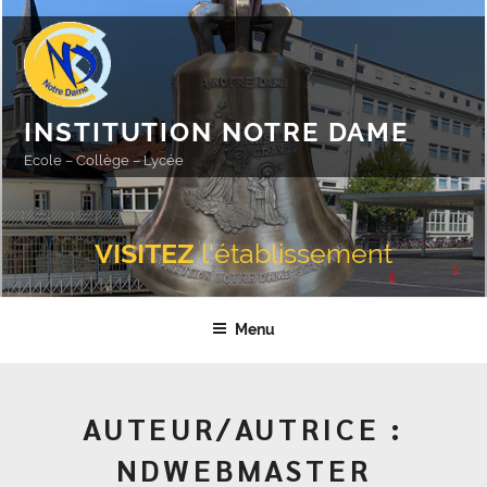
Aller
au
contenu
principal
INSTITUTION NOTRE DAME
Ecole – Collège – Lycée
VISITEZ
l'établissement
Menu
AUTEUR/AUTRICE :
NDWEBMASTER