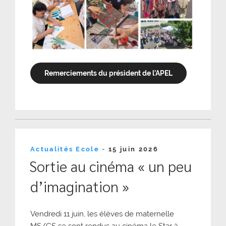
Remerciements du président de l’APEL
Publié
Actualités Ecole
-
15 juin 2026
le
Sortie au cinéma « un peu
d’imagination »
Vendredi 11 juin, les élèves de maternelle
MS/GS se sont rendus au cinéma le Star à