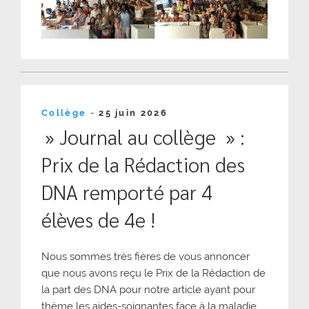
Publié
Collège
-
25 juin 2026
le
» Journal au collège » :
Prix de la Rédaction des
DNA remporté par 4
élèves de 4e !
Nous sommes très fières de vous annoncer
que nous avons reçu le Prix de la Rédaction de
la part des DNA pour notre article ayant pour
thème les aides-soignantes face à la maladie