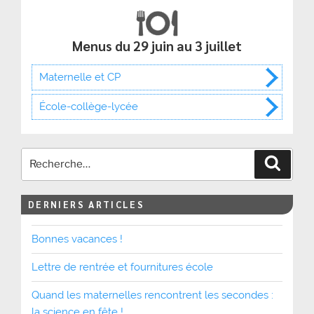
Menus du 29 juin au 3 juillet
Maternelle et CP
École-collège-lycée
Recher
DERNIERS ARTICLES
Bonnes vacances !
Lettre de rentrée et fournitures école
Quand les maternelles rencontrent les secondes :
la science en fête !