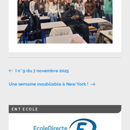
Navigation
I n° 9 du 7 novembre 2025
de
Une semaine inoubliable à New York !
l’article
ENT ECOLE