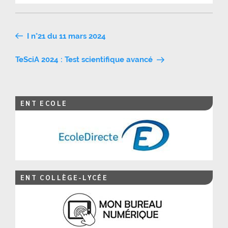
Navigation
I n°21 du 11 mars 2024
de
TeSciA 2024 : Test scientifique avancé
l’article
ENT ECOLE
ENT COLLÈGE-LYCÉE