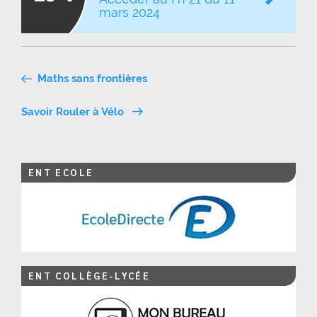
mars 2024
Navigation
Maths sans frontières
de
Savoir Rouler à Vélo
l’article
ENT ECOLE
ENT COLLÈGE-LYCÉE