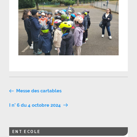
Navigation
Messe des cartables
de
I n° 6 du 4 octobre 2024
l’article
ENT ECOLE