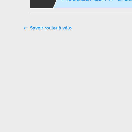
Navigation
Savoir rouler à vélo
de
l’article