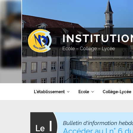
Aller
au
contenu
principal
INSTITUTI
Ecole – Collège – Lycée
L’établissement
Ecole
Collège-Lycée
Bulletin d'information hebd
Accéder au I n° 6 d