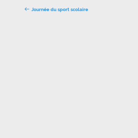
Navigation
Journée du sport scolaire
de
l’article