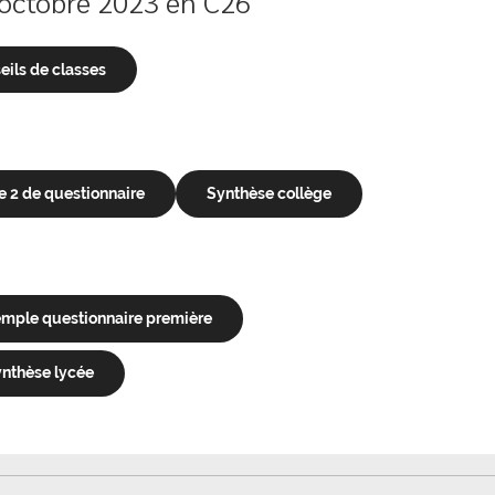
 octobre 2023 en C26
eils de classes
 2 de questionnaire
Synthèse collège
mple questionnaire première
nthèse lycée