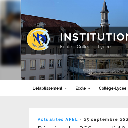
Aller
au
contenu
principal
INSTITUTI
Ecole – Collège – Lycée
L’établissement
Ecole
Collège-Lycée
Publié
Actualités APEL
-
25 septembre 20
le