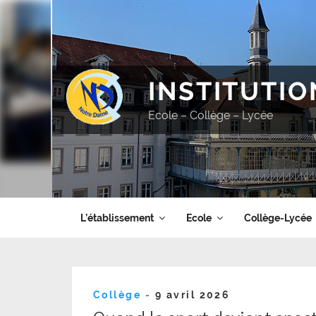
Aller
au
contenu
principal
INSTITUTI
Ecole – Collège – Lycée
L’établissement
Ecole
Collège-Lycée
Publié
Collège
-
9 avril 2026
le