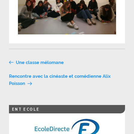
Navigation
Une classe mélomane
de
Rencontre avec la cinéaste et comédienne Alix
l’article
Poisson
ENT ECOLE