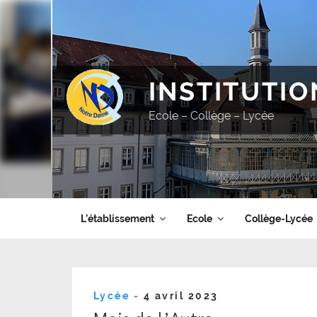
Aller
au
contenu
principal
INSTITUTI
Ecole – Collège – Lycée
L’établissement
Ecole
Collège-Lycée
Publié
Lycée
-
4 avril 2023
le