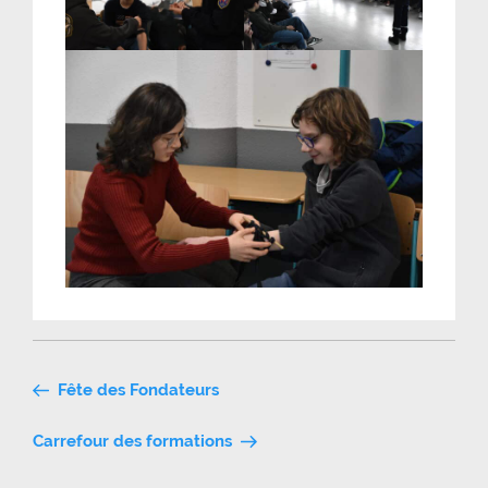
Navigation
Fête des Fondateurs
de
Carrefour des formations
l’article