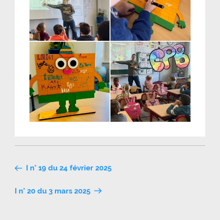
Navigation
I n° 19 du 24 février 2025
de
I n° 20 du 3 mars 2025
l’article