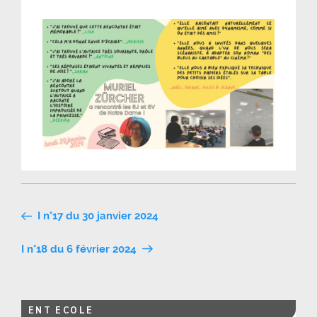
Navigation
I n°17 du 30 janvier 2024
de
I n°18 du 6 février 2024
l’article
ENT ECOLE