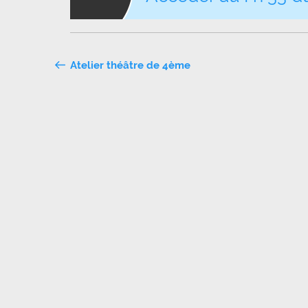
Navigation
Atelier théâtre de 4ème
de
l’article