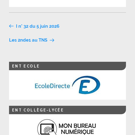
Navigation
I n° 32 du 5 juin 2026
de
Les 2nde1 au TNS
l’article
ENT ECOLE
ENT COLLÈGE-LYCÉE