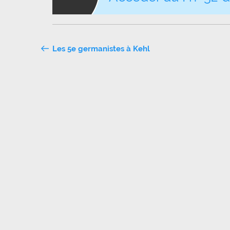
Navigation
Les 5e germanistes à Kehl
de
l’article