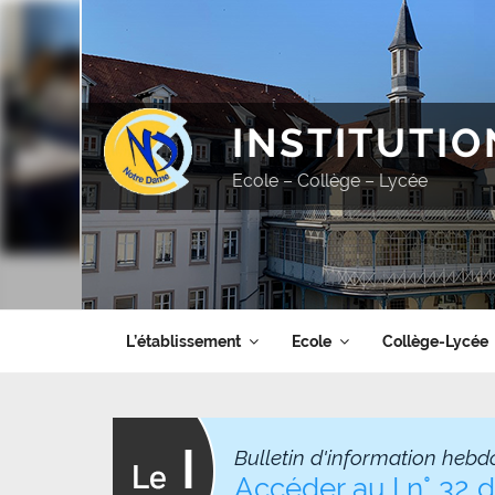
Aller
au
contenu
principal
INSTITUTI
Ecole – Collège – Lycée
L’établissement
Ecole
Collège-Lycée
Bulletin d'information hebd
Accéder au I n° 32 d