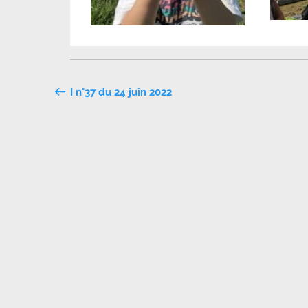
Navigation
I n°37 du 24 juin 2022
de
l’article