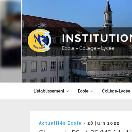
Aller
au
contenu
principal
INSTITUTI
Ecole – Collège – Lycée
L’établissement
Ecole
Collège-Lycée
Publié
Actualités Ecole
-
28 juin 2022
le