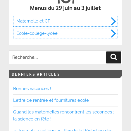
Menus du 29 juin au 3 juillet
Maternelle et CP
École-collège-lycée
Recher
DERNIERS ARTICLES
Bonnes vacances !
Lettre de rentrée et fournitures école
Quand les maternelles rencontrent les secondes :
la science en fête !
» Journal au collège » : Prix de la Rédaction des