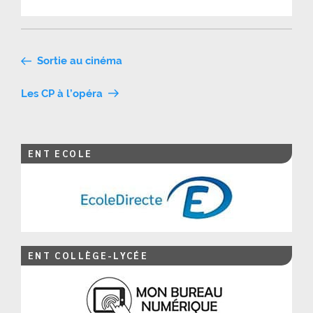
Navigation
Sortie au cinéma
de
Les CP à l’opéra
l’article
ENT ECOLE
ENT COLLÈGE-LYCÉE