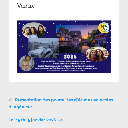
Vœux
Navigation
Présentation des poursuites d’études en écoles
de
d’ingénieur
l’article
I n° 15 du 5 janvier 2026