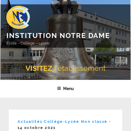
Aller
au
contenu
principal
INSTITUTION NOTRE DAME
Ecole – Collège – Lycée
VISITEZ
l'établissement
Menu
Publié
Actualités Collège-Lycée
Non classé
-
le
14 octobre 2021