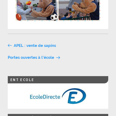
Navigation
APEL : vente de sapins
de
Portes ouvertes à l’école
l’article
ENT ECOLE