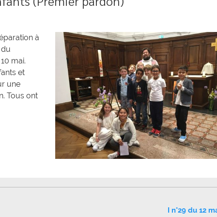
fants (Premier pardon)
éparation à
 du
 10 mai.
ants et
ur une
n. Tous ont
I n°29 du 12 m