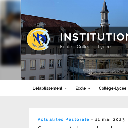
Aller
au
contenu
principal
INSTITUTI
Ecole – Collège – Lycée
L’établissement
Ecole
Collège-Lycée
Publié
Actualités Pastorale
-
11 mai 2023
le