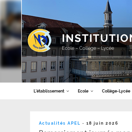
Aller
au
contenu
principal
INSTITUTI
Ecole – Collège – Lycée
L’établissement
Ecole
Collège-Lycée
Publié
Actualités APEL
-
18 juin 2026
le