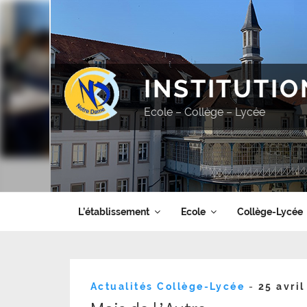
Aller
au
contenu
principal
INSTITUTI
Ecole – Collège – Lycée
L’établissement
Ecole
Collège-Lycée
Publié
Actualités Collège-Lycée
-
25 avri
le