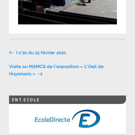
Navigation
I n°21 du 15 février 2021
de
Visite au MAMCS de l’exposition « L’Oeil de
l’article
Huysmans »
ENT ECOLE