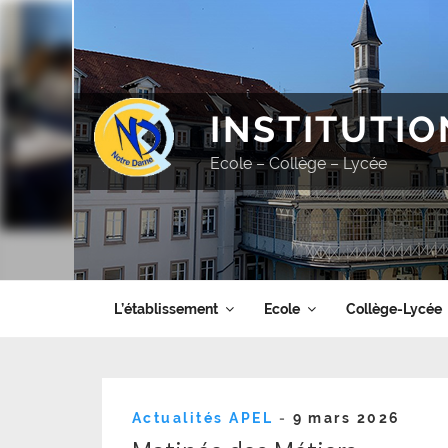
Aller
au
contenu
principal
INSTITUTI
Ecole – Collège – Lycée
L’établissement
Ecole
Collège-Lycée
Publié
Actualités APEL
-
9 mars 2026
le