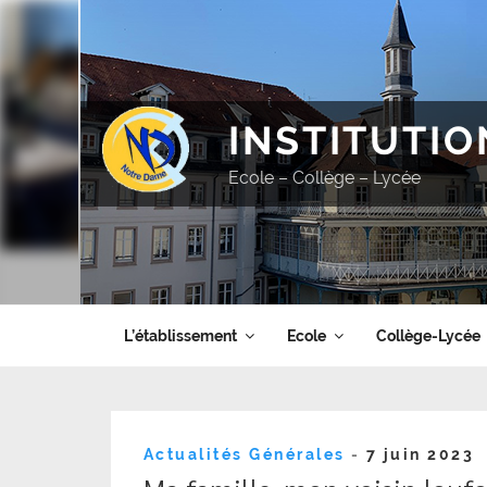
Aller
au
contenu
principal
INSTITUTI
Ecole – Collège – Lycée
L’établissement
Ecole
Collège-Lycée
Publié
Actualités Générales
-
7 juin 2023
le