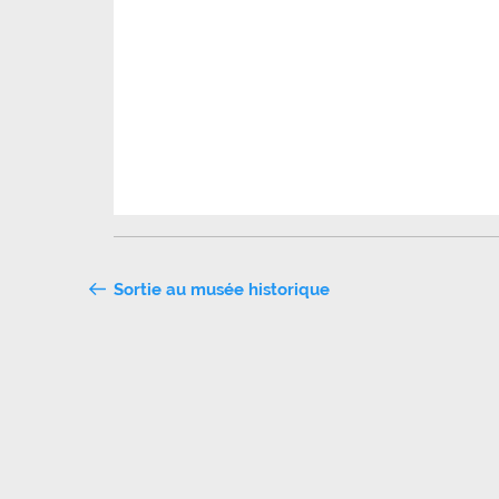
Navigation
Sortie au musée historique
de
l’article