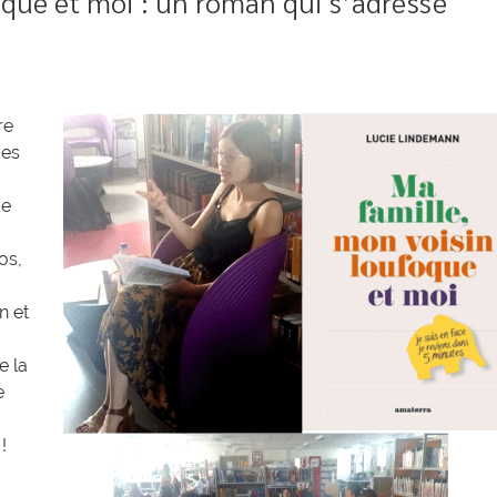
oque et moi : un roman qui s’adresse
re
ves
de
os,
n et
e la
e
!