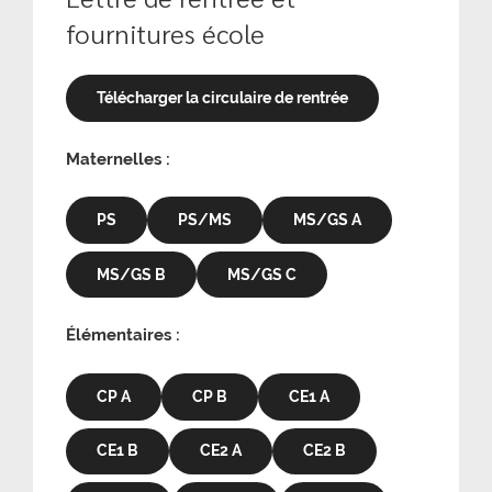
fournitures école
Télécharger la circulaire de rentrée
Maternelles :
PS
PS/MS
MS/GS A
MS/GS B
MS/GS C
Élémentaires :
CP A
CP B
CE1 A
CE1 B
CE2 A
CE2 B